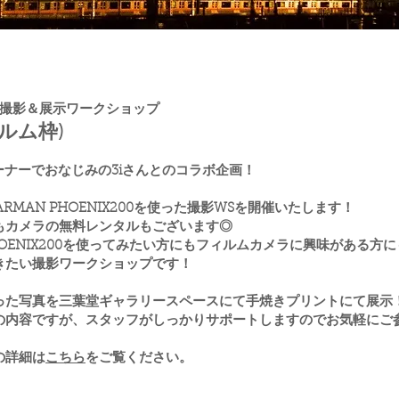
写真撮影＆展示ワークショップ
ルム枠)
ーナーでおなじみの3iさんとのコラボ企画！
HARMAN PHOENIX200を使った撮影WSを開催いたします！
もカメラの無料レンタルもございます◎
PHOENIX200を使ってみたい方にもフィルムカメラに興味がある方に
きたい撮影ワークショップです！
った写真を三葉堂ギャラリースペースにて手焼きプリントにて展示
の内容ですが、スタッフがしっかりサポートしますのでお気軽にご
の詳細は
こちら
をご覧ください。