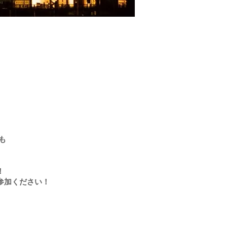
も
！
参加ください！