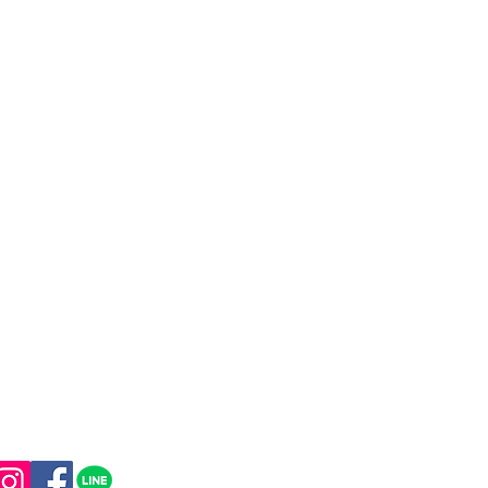
​三葉堂寫眞機店
〒116-0014
東京都荒川区東日暮里5-32-6
Email :
info@mitsubado.com
Tel /Fax: 03-6884-4943
OPEN : 11:00〜19:00
CLOSE : 水曜日