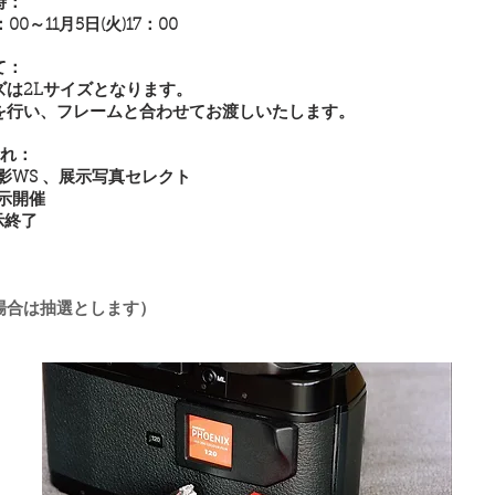
時：
：00～11月5日(火)17：00
て：
ズは2Lサイズとなります。
を行い、フレームと合わせてお渡しいたします。
：​​
撮影WS 、展示写真セレクト
展示開催
展示終了
場合は抽選とします）