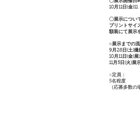
〇展示開催日
10月11
日(金)11
〇展示につい
プリントサイ
額装にて展示
○展示までの流れ
9月28日(土)
10月11日(金)
11月5日(火)
○定員：
5名程度
（応募多数の