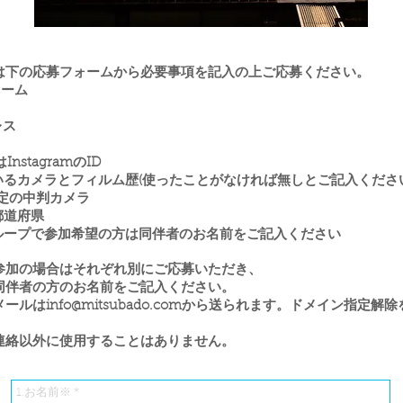
は下の応募フォームから必要事項を記入の上ご応募ください。
ネーム
レス
はInstagramのID
いるカメラとフィルム歴(使ったことがなければ無しとご記入ください
予定の中判カメラ
都道府県
グループで参加希望の方は同伴者のお名前をご記入ください
参加の場合はそれぞれ別にご応募いただき、
同伴者の方のお名前をご記入ください。
メールは
info@mitsubado.com
から送られます。ドメイン指定解除
連絡以外に使用することはありません。