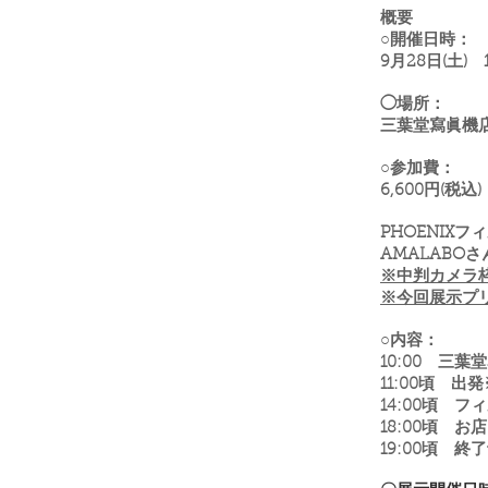
概要
○開催日時
：
9月28日(土
) 
◯場所：
三葉堂寫眞機
○参加費：
6,600円(税込)
PHOENIX
AMALABO
※中判カメラ
※今回展示プリ
○内容：
10:00 三
11:00頃 出発
14:00頃 フ
18:00頃 
19:00頃 