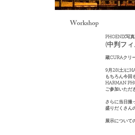
Workshop
PHOENIX
(中判フィ
蔵CURAクリ
9月28(土)に
もちろん今回
HARMAN 
ご参加いただ
さらに当日撮
盛りだくさん
展示について