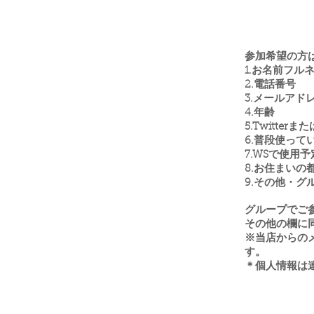
参加希望の方
1.お名前フル
2.電話番号
3.メールアド
4.年齢
5.Twitterまた
6.普段使って
7.WSで使用
8.
お住まいの
9.その他・
グループでご
その他の欄に
※当店からの
す
。
＊個人情報は