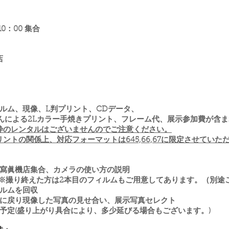
10：00 集合
店
フィルム、現像、L判プリント、CDデータ、
さんによる2Lカラー手焼きプリント、フレーム代、展示参加費が含
枠のレンタルはございませんのでご注意ください。
ントの関係上、対応フォーマットは645,66,67に限定させていた
葉堂寫眞機店集合、カメラの使い方の説明
※撮り終えた方は2本目のフィルムもご用意してあります。（別途
ィルムを回収
お店に戻り現像した写真の見せ合い、展示写真セレクト
終了予定(盛り上がり具合により、多少延びる場合もございます。)