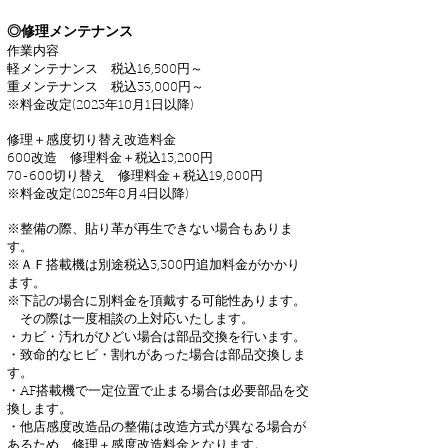
◎修理メンテナンス
作業内容
軽メンテナンス 税込16,500円～
重メンテナンス 税込33,000円～
​※料金改定(2023年10月1日以降)
修理＋感度切り替え改造料金
600改造 修理料金＋税込13,200円
70-600切り替え 修理料金＋税込19,800円
※料金改定(2025年8月4日以降)
※整備の際、貼り革が再生できない場合もありま
す。
※ＡＦ搭載機は別途税込3,300円追加料金がかかり
ます。
※下記の場合に別料金を頂戴する可能性あります。
その際は一度相談の上対応いたします。
・カビ・汚れがひどい場合は部品交換を行います。
・致命的なヒビ・割れがあった場合は部品交換しま
す。
・AF搭載機で一定位置で止まる場合は必要部品を交
換します。
・他店感度改造品の整備は改造方式が異なる場合が
あるため、
修理＋感度改造料金となります。