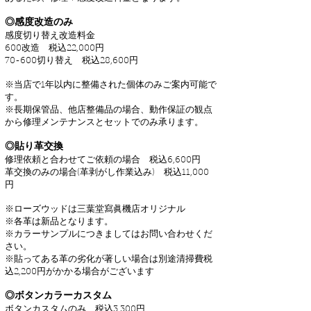
◎感度改造のみ
感度切り替え改造料金
600改造 税込22,000円
70-600切り替え 税込28,600円
※当店で1年以内に整備された個体のみご案内可能で
す。
※長期保管品、他店整備品の場合、動作保証の観点
から修理メンテナンスとセットでのみ承ります。
◎貼り革交換
修理依頼と合わせてご依頼の場合 税込6
,600円
革交換のみの場合(革剥がし作業込み) 税込11,000
円
※ローズウッドは三葉堂寫眞機店オリジナル
※各革は新品となります。
※カラーサンプルにつきましてはお問い合わせくだ
さい。
※貼ってある革の劣化が著しい場合は別途清掃費税
込2,200円がかかる場合がございます​
◎ボタンカラーカスタム
ボタンカスタムのみ 税込3,300円