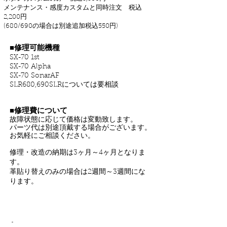
メンテナンス・感度カスタムと同時注文 税込
2,200円
(680/690の場合は別途追加税込550円)
■修理可能機種
SX-70 1st
SX-70 Alpha
SX-70 So
narAF
SLR680,
690SLRについては要相談
■修理費について
故障状態に応じて価格は変動致します。
パーツ代は別途頂戴する場合がございます。
お気軽にご相談ください。
修理・改造の納期は3ヶ月～4ヶ月となりま
す。
革貼り替えのみの場合は2週間～3週間にな
ります。
保証、返品、交換について