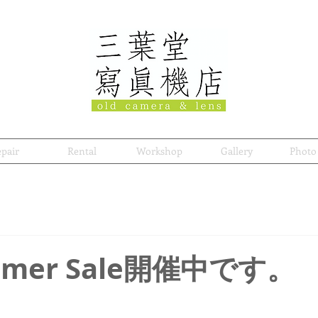
pair
Rental
Workshop
Gallery
Photo
mer Sale開催中です。